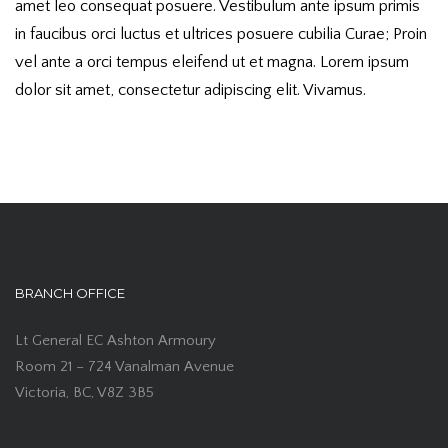
amet leo consequat posuere. Vestibulum ante ipsum primis
in faucibus orci luctus et ultrices posuere cubilia Curae; Proin
vel ante a orci tempus eleifend ut et magna. Lorem ipsum
dolor sit amet, consectetur adipiscing elit. Vivamus.
BRANCH OFFICE
Lt General EC Ashton Armoury
Room 21 – 724 Vanalman Avenue
Victoria, BC, V8Z 3B5